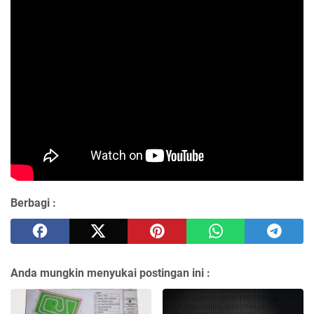
Berbagi :
Anda mungkin menyukai postingan ini :