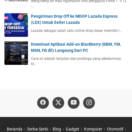
Iseng-iseng ah mau ngumpulin foto pengguna Force 1 - F1Z
-…
Pengiriman Drop Off ke MDOP Lazada Express
(LEX) Untuk Seller Lazada
Lazada sebagai salah satu online shop besar memiliki l…
Download Aplikasi Add-on Blackberry (BBM, YM,
MSN, FB dll) Langsung Dari PC
Cara ini adalah lanjutan dari postinga yang sebelumnya :
ht…
Beranda
Serba-Serbi
Blog
Gadget
Komputer
Otomotif