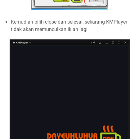
Kemudian pilih close dan selesai, sekarang KMPlayer
tidak akan memunculkan iklan lagi