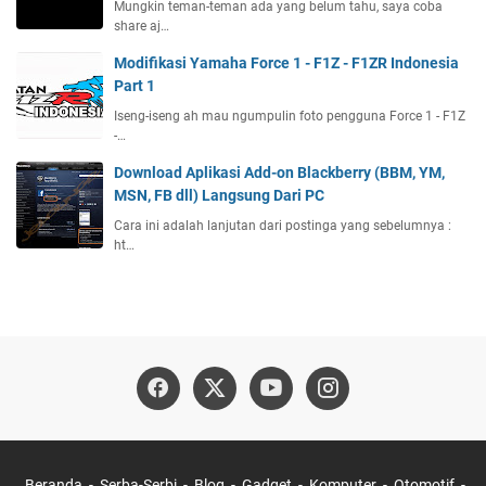
Mungkin teman-teman ada yang belum tahu, saya coba
share aj…
Modifikasi Yamaha Force 1 - F1Z - F1ZR Indonesia
Part 1
Iseng-iseng ah mau ngumpulin foto pengguna Force 1 - F1Z
-…
Download Aplikasi Add-on Blackberry (BBM, YM,
MSN, FB dll) Langsung Dari PC
Cara ini adalah lanjutan dari postinga yang sebelumnya :
ht…
Beranda
Serba-Serbi
Blog
Gadget
Komputer
Otomotif