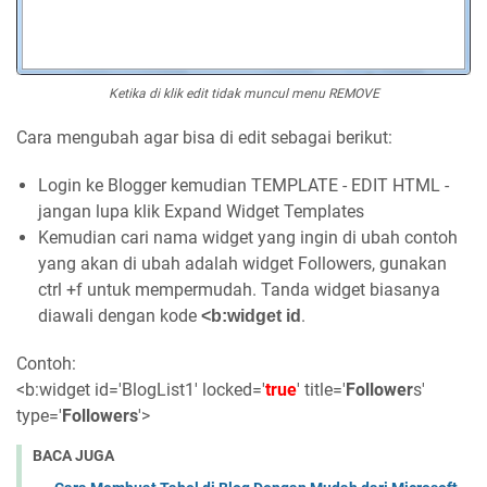
Ketika di klik edit tidak muncul menu REMOVE
Cara mengubah agar bisa di edit sebagai berikut:
Login ke Blogger kemudian TEMPLATE - EDIT HTML -
jangan lupa klik
Expand Widget Templates
Kemudian cari nama widget yang ingin di ubah contoh
yang akan di ubah adalah widget Followers, gunakan
ctrl +f untuk mempermudah. Tanda widget biasanya
diawali dengan kode
.
<b:widget id
Contoh:
<b:widget id='BlogList1' locked='
true
' title='
Follower
s'
type='
Followers
'>
BACA JUGA