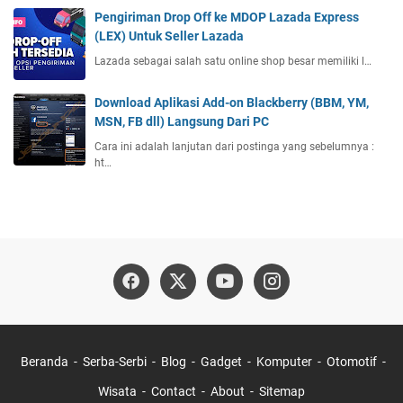
Pengiriman Drop Off ke MDOP Lazada Express
(LEX) Untuk Seller Lazada
Lazada sebagai salah satu online shop besar memiliki l…
Download Aplikasi Add-on Blackberry (BBM, YM,
MSN, FB dll) Langsung Dari PC
Cara ini adalah lanjutan dari postinga yang sebelumnya :
ht…
Beranda
Serba-Serbi
Blog
Gadget
Komputer
Otomotif
Wisata
Contact
About
Sitemap