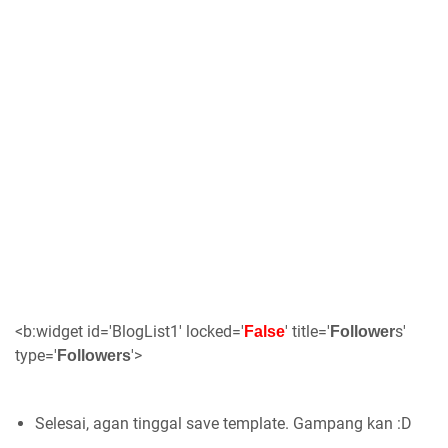
<b:widget id='BlogList1' locked='
' title='
s
'
False
Follower
type='
'>
Followers
Selesai, agan tinggal save template. Gampang kan :D