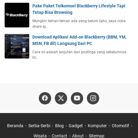
Pake Paket Telkomsel Blackberry Lifestyle Tapi
Tetap Bisa Browsing
Mungkin teman-teman ada yang belum tahu, saya coba
share aj…
Download Aplikasi Add-on Blackberry (BBM, YM,
MSN, FB dll) Langsung Dari PC
Cara ini adalah lanjutan dari postinga yang sebelumnya :
ht…
Beranda
Serba-Serbi
Blog
Gadget
Komputer
Otomotif
Wisata
Contact
About
Sitemap