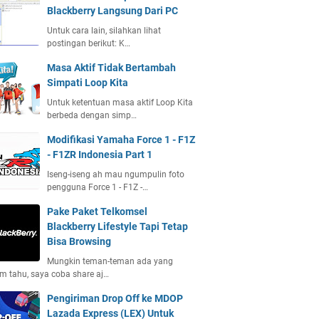
Blackberry Langsung Dari PC
Untuk cara lain, silahkan lihat
postingan berikut: K…
Masa Aktif Tidak Bertambah
Simpati Loop Kita
Untuk ketentuan masa aktif Loop Kita
berbeda dengan simp…
Modifikasi Yamaha Force 1 - F1Z
- F1ZR Indonesia Part 1
Iseng-iseng ah mau ngumpulin foto
pengguna Force 1 - F1Z -…
Pake Paket Telkomsel
Blackberry Lifestyle Tapi Tetap
Bisa Browsing
Mungkin teman-teman ada yang
m tahu, saya coba share aj…
Pengiriman Drop Off ke MDOP
Lazada Express (LEX) Untuk