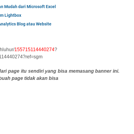
n Mudah dari Microsoft Excel
um Lightbox
alytics Blog atau Website
hluhur/
155715114440274
?
5114440274?ref=sgm
ari page itu sendiri yang bisa memasang banner ini.
buah page tidak akan bisa