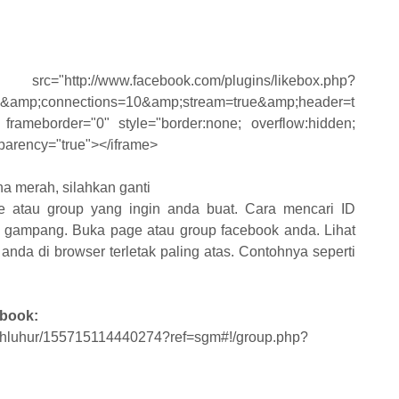
.facebook.com/plugins/likebox.php?
&amp;connections=10&amp;stream=true&amp;header=t
" frameborder="0" style="border:none; overflow:hidden;
sparency="true"></iframe>
na merah, silahkan ganti
e atau group yang ingin anda buat. Cara mencari ID
t gampang. Buka page atau group facebook anda. Lihat
anda di browser terletak paling atas. Contohnya seperti
book:
uhluhur/155715114440274?ref=sgm#!/group.php?