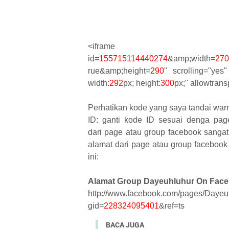
<iframe src="http://www
id=
155715114440274
&amp;width=
270
rue&amp;height=
290
" scrolling="yes
width:
292
px; height:
300
px;" allowtran
Perhatikan kode yang saya tandai war
ID: ganti kode ID sesuai denga pag
dari page atau group facebook sanga
alamat dari page atau group facebook 
ini:
Alamat Group Dayeuhluhur On Face
http://www.facebook.com/pages/Daye
gid=
228324095401
&ref=ts
BACA JUGA