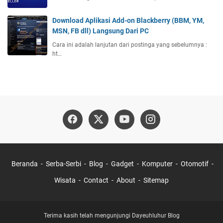
Download Aplikasi Add-on Blackberry (BBM, YM,
MSN, FB dll) Langsung Dari PC
Cara ini adalah lanjutan dari postinga yang sebelumnya :
ht…
Beranda
Serba-Serbi
Blog
Gadget
Komputer
Otomotif
Wisata
Contact
About
Sitemap
Terima kasih telah mengunjungi Dayeuhluhur Blog