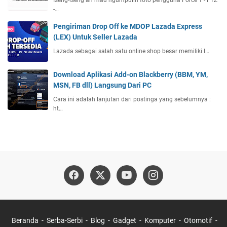
Iseng-iseng ah mau ngumpulin foto pengguna Force 1 - F1Z
-…
Pengiriman Drop Off ke MDOP Lazada Express
(LEX) Untuk Seller Lazada
Lazada sebagai salah satu online shop besar memiliki l…
Download Aplikasi Add-on Blackberry (BBM, YM,
MSN, FB dll) Langsung Dari PC
Cara ini adalah lanjutan dari postinga yang sebelumnya :
ht…
Beranda
Serba-Serbi
Blog
Gadget
Komputer
Otomotif