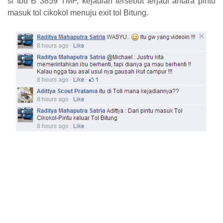
si Ibu B 3859 TMP, kejadian tersebut terjadi antara pintu
masuk tol cikokol menuju exit tol Bitung.