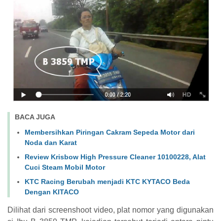
BACA JUGA
Membersihkan Piringan Cakram Sepeda Motor dari
Noda dan Karat
Review Krisbow High Pressure Cleaner 10100228, Alat
Cuci Steam Mobil Motor
KTC Racing Berubah menjadi KTC KYTACO Beda
Dengan KITACO
Dilihat dari screenshoot video, plat nomor yang digunakan