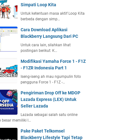
Simpati Loop Kita
Untuk ketentuan masa aktif Loop Kita
berbeda dengan simp…
Cara Download Aplikasi
Blackberry Langsung Dari PC
Untuk cara lain, silahkan lihat
postingan berikut: K…
Modifikasi Yamaha Force 1 - F1Z
- F1ZR Indonesia Part 1
Iseng-iseng ah mau ngumpulin foto
pengguna Force 1 - F1Z -…
Pengiriman Drop Off ke MDOP
Lazada Express (LEX) Untuk
Seller Lazada
Lazada sebagai salah satu online
 besar memiliki l…
Pake Paket Telkomsel
Blackberry Lifestyle Tapi Tetap