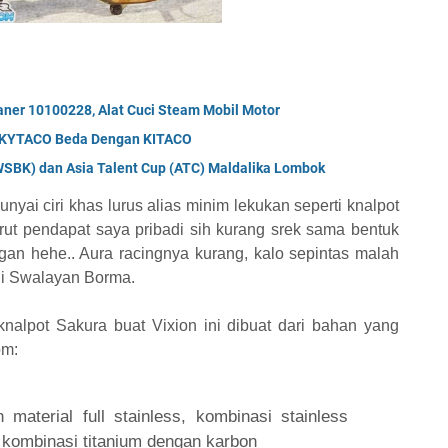
aner 10100228, Alat Cuci Steam Mobil Motor
C KYTACO Beda Dengan KITACO
WSBK) dan Asia Talent Cup (ATC) Maldalika Lombok
yai ciri khas lurus alias minim lekukan seperti knalpot
rut pendapat saya pribadi sih kurang srek sama bentuk
legan hehe.. Aura racingnya kurang, kalo sepintas malah
 di Swalayan Borma.
knalpot Sakura buat Vixion ini dibuat dari bahan yang
om:
aterial full stainless, kombinasi stainless
ta kombinasi titanium dengan karbon