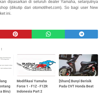
an dipasarkan di seluruh dealer Yamaha, selanjutnya
op (dikutip dari
otomotifnet.com). So bagi user New
ket ini.
 :
lang
Modifikasi Yamaha
[Share] Bunyi Berisik
Tentang
Force 1 - F1Z - F1ZR
Pada CVT Honda Beat
a Biru)
Indonesia Part 2