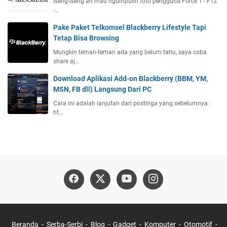
Iseng-iseng ah mau ngumpulin foto pengguna Force 1 - F1Z
-…
Pake Paket Telkomsel Blackberry Lifestyle Tapi
Tetap Bisa Browsing
Mungkin teman-teman ada yang belum tahu, saya coba
share aj…
Download Aplikasi Add-on Blackberry (BBM, YM,
MSN, FB dll) Langsung Dari PC
Cara ini adalah lanjutan dari postinga yang sebelumnya :
ht…
Beranda
Serba-Serbi
Blog
Gadget
Komputer
Otomotif