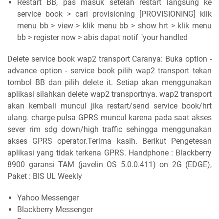
Restart BB, pas masuk setelah restart langsung ke
service book > cari provisioning [PROVISIONING] klik
menu bb > view > klik menu bb > show hrt > klik menu
bb > register now > abis dapat notif "your handled
Delete service book wap2 transport Caranya: Buka option -
advance option - service book pilih wap2 transport tekan
tombol BB dan pilih delete it. Setiap akan menggunakan
aplikasi silahkan delete wap2 transportnya. wap2 transport
akan kembali muncul jika restart/send service book/hrt
ulang. charge pulsa GPRS muncul karena pada saat akses
sever rim sdg down/high traffic sehingga menggunakan
akses GPRS operator.Terima kasih. Berikut Pengetesan
aplikasi yang tidak terkena GPRS. Handphone : Blackberry
8900 garansi TAM (javelin OS 5.0.0.411) on 2G (EDGE),
Paket : BIS UL Weekly
Yahoo Messenger
Blackberry Messenger