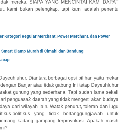
endak mereka. SIAPA YANG MENCINTAI KAMI DAPAT
t, kami bukan pelengkap, tapi kami adalah penentu
r Kategori Regular Merchant, Power Merchant, dan Power
/ Smart Clamp Murah di Cimahi dan Bandung
lacap
yeuhluhur. Diantara berbagai opsi pilihan yaitu mekar
 dengan Banjar atau tidak gabung Ini tetap Dayeuhluhur
rakat gunung yang sederhana. Tapi sudah lama sekali
dari penguasa2 daerah yang tidak mengerti akan budaya
ya dari wilayah lain. Watak penurut, toleran dan lugu
litikus-politikus yang tidak bertanggungjawab untuk
memang kadang gampang terprovokasi. Apakah masih
mi?