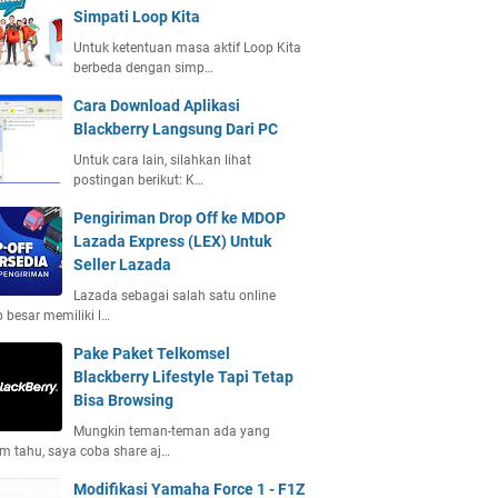
Simpati Loop Kita
Untuk ketentuan masa aktif Loop Kita
berbeda dengan simp…
Cara Download Aplikasi
Blackberry Langsung Dari PC
Untuk cara lain, silahkan lihat
postingan berikut: K…
Pengiriman Drop Off ke MDOP
Lazada Express (LEX) Untuk
Seller Lazada
Lazada sebagai salah satu online
 besar memiliki l…
Pake Paket Telkomsel
Blackberry Lifestyle Tapi Tetap
Bisa Browsing
Mungkin teman-teman ada yang
m tahu, saya coba share aj…
Modifikasi Yamaha Force 1 - F1Z