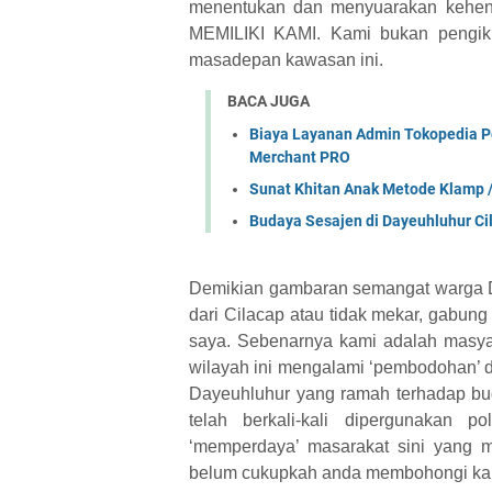
menentukan dan menyuarakan keh
MEMILIKI KAMI. Kami bukan pengiku
masadepan kawasan ini.
BACA JUGA
Biaya Layanan Admin Tokopedia Pe
Merchant PRO
Sunat Khitan Anak Metode Klamp 
Budaya Sesajen di Dayeuhluhur Ci
Demikian gambaran semangat warga Da
dari Cilacap atau tidak mekar, gabung
saya. Sebenarnya kami adalah masya
wilayah ini mengalami ‘pembodohan’ 
Dayeuhluhur yang ramah terhadap buda
telah berkali-kali dipergunakan po
‘memperdaya’ masarakat sini yang 
belum cukupkah anda membohongi ka