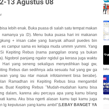
2-13 Agustus 08
r
bisa lebih enak. Buka puasa di salah satu tempat makan
n namanya ya :D). Menu buka puasa hari ini makanan
gkung + irisan cabe yang banyak alhasil puedes bin
a es campur sama es kelapa muda ummm yummi. Yang
Si Kepiting Rebus (nama panggilan orang ya bukan
a). Ngobrol panjang ngalor ngidul ga kerasa juga waktu
. Hari yang seneng sekaligus menyedihkan bagi gw,
belu
ting Rebus dan sedihnya ada sesuatu hal yang gw ga
rtawan yang tau ntar masuk infotainment bisa berabe).
an Ramadhan ini Kepiting Rebus bisa mengambil
gw. Buat Kepiting Rebus "Mudah-mudahan kamu bisa
ling dalam, karena aku percaya apa yang kamu bilang
hati kamu. Aku bisa ngerti alasan kamu tapi kamu juga
shop
 lg keputusan yang kamu ambil"(
LEBAY BANGET YA