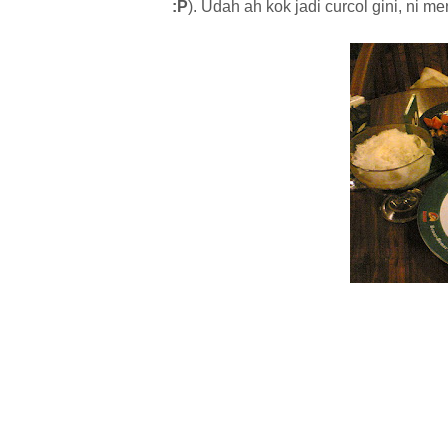
:P
). Udah ah kok jadi curcol gini, ni 