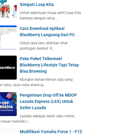
Simpati Loop Kita
Untuk ketentuan masa aktif Loop Kita
berbeda dengan simp…
Cara Download Aplikasi
Blackberry Langsung Dari PC
Untuk cara lain, silahkan lihat
postingan berikut: K…
Pake Paket Telkomsel
Blackberry Lifestyle Tapi Tetap
Bisa Browsing
Mungkin teman-teman ada yang
m tahu, saya coba share aj…
Pengiriman Drop Off ke MDOP
Lazada Express (LEX) Untuk
Seller Lazada
Lazada sebagai salah satu online
 besar memiliki l…
Modifikasi Yamaha Force 1 - F1Z