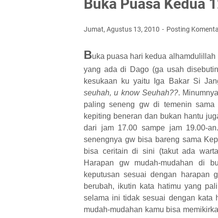
Buka Puasa Kedua 1
Jumat, Agustus 13, 2010
Posting Komenta
B
uka puasa hari kedua alhamdulillah 
yang ada di Dago (ga usah disebuti
kesukaan ku yaitu Iga Bakar Si Jan
seuhah, u know Seuhah??
. Minumny
paling seneng gw di temenin sama 
kepiting beneran dan bukan hantu jug
dari jam 17.00 sampe jam 19.00-an
senengnya gw bisa bareng sama Kepi
bisa ceritain di sini (takut ada wa
Harapan gw mudah-mudahan di bul
keputusan sesuai dengan harapan 
berubah, ikutin kata hatimu yang pa
selama ini tidak sesuai dengan kata 
mudah-mudahan kamu bisa memikirkan